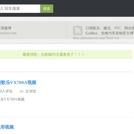
新浪微博
订阅歌乐、建伍、JVC、阿尔
n.taobao.com
Goldbor、先锋汽车音响官方
blog.chenxiaowei.com/?feed=rss
最新消息：大前端D5主题发布了！！！
歌乐VX709A视频
0人评论
次浏览
乐VX709A视频
使用视频