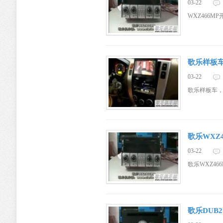
03-22
Goldbor、
WXZ466M
歌乐样板车，D
03-22
歌乐样板车，D2+
先锋汽车音
歌乐WXZ
03-22
歌乐WXZ4
响官方博客
歌乐DUB