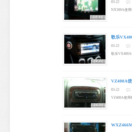
03-22
NX509A使
阿尔派、蓝
歌乐VX4
03-22
歌乐VX400
宝、
VZ400A
03-22
VZ400A使
WXZ46