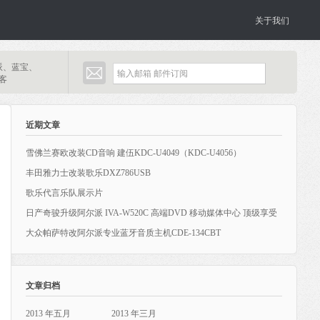
关于我们
派、蓝宝、
博客
近期文章
雪佛兰赛欧改装CD音响 建伍KDC-U4049（KDC-U4056）
丰田雅力士改装歌乐DXZ786USB
歌乐代言乐队展示片
日产奇骏升级阿尔派 IVA-W520C 高端DVD 移动媒体中心 顶级享受
大众帕萨特改阿尔派专业蓝牙音质主机CDE-134CBT
文章归档
2013 年五月
2013 年三月