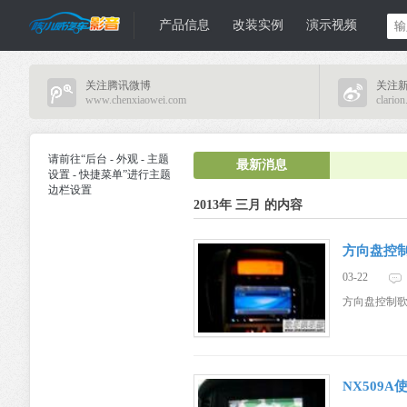
产品信息
改装实例
演示视频
关注腾讯微博
关注
歌乐、建
www.chenxiaowei.com
clario
请前往“后台 - 外观 - 主题
最新消息
设置 - 快捷菜单”进行主题
边栏设置
2013年 三月 的内容
方向盘控制
03-22
伍、JVC、
方向盘控制歌
NX509A